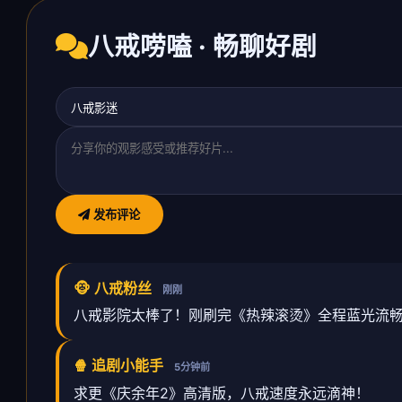
八戒唠嗑 · 畅聊好剧
发布评论
🐵 八戒粉丝
刚刚
八戒影院太棒了！刚刷完《热辣滚烫》全程蓝光流
🍿 追剧小能手
5分钟前
求更《庆余年2》高清版，八戒速度永远滴神！