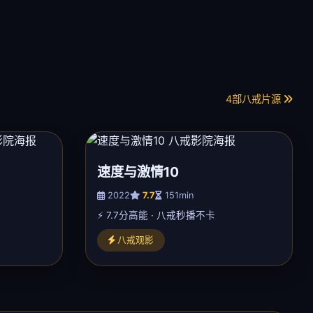
4部八戒片源
速度与激情10
2022
7.7
151min
⚡ 7.7分高能 · 八戒秒播不卡
八戒观影