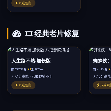
八戒观影
🎞️ 经典老片修复
人生路不熟·加长版
蜘蛛侠
2020
7.1
102min
2015
7
⚡ 7.1分高能 · 八戒秒播不卡
⚡ 7.5分高
八戒观影
八戒观