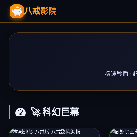
八戒影院
极速秒播 ·
🚀 科幻巨幕