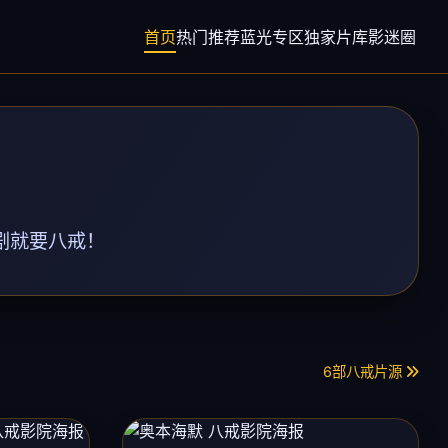
首页
热门推荐
蓝光专区
独家片库
影迷圈
追剧就要八戒！
6部八戒片源