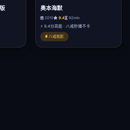
版
奥本海默
2015
9.4
92min
⚡ 9.4分高能 · 八戒秒播不卡
八戒观影