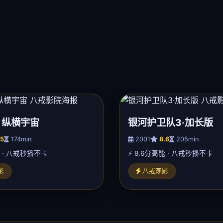
：纵横宇宙
银河护卫队3·加长版
.5
174min
2001
8.6
205min
能 · 八戒秒播不卡
⚡ 8.6分高能 · 八戒秒播不卡
影
八戒观影