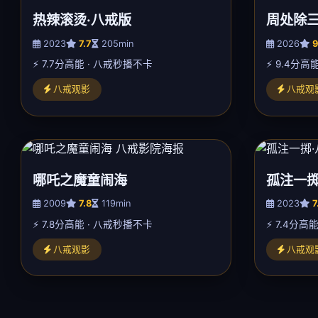
热辣滚烫·八戒版
周处除三
2023
7.7
205min
2026
9
⚡ 7.7分高能 · 八戒秒播不卡
⚡ 9.4分高
八戒观影
八戒观
哪吒之魔童闹海
孤注一掷
2009
7.8
119min
2023
7
⚡ 7.8分高能 · 八戒秒播不卡
⚡ 7.4分高
八戒观影
八戒观