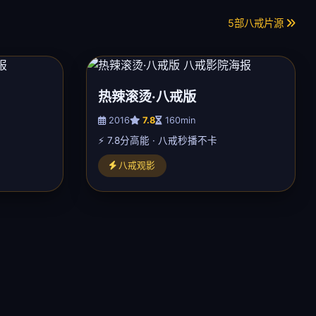
5部八戒片源
热辣滚烫·八戒版
2016
7.8
160min
⚡ 7.8分高能 · 八戒秒播不卡
八戒观影