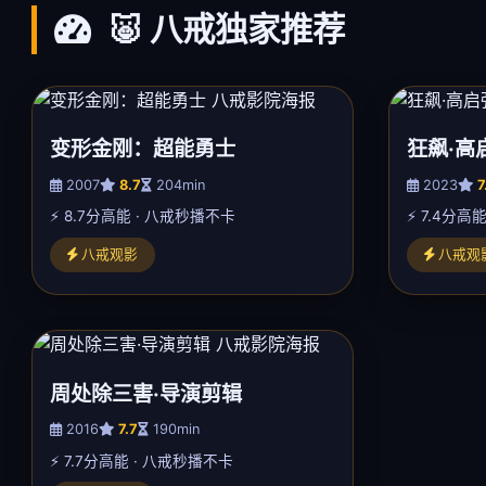
🐷 八戒独家推荐
变形金刚：超能勇士
狂飙·高
2007
8.7
204min
2023
7
⚡ 8.7分高能 · 八戒秒播不卡
⚡ 7.4分高
八戒观影
八戒观
周处除三害·导演剪辑
2016
7.7
190min
⚡ 7.7分高能 · 八戒秒播不卡