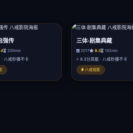
启强传
三体·剧集典藏
.4
200min
2017
8.3
192min
能 · 八戒秒播不卡
⚡ 8.3分高能 · 八戒秒播不卡
影
八戒观影